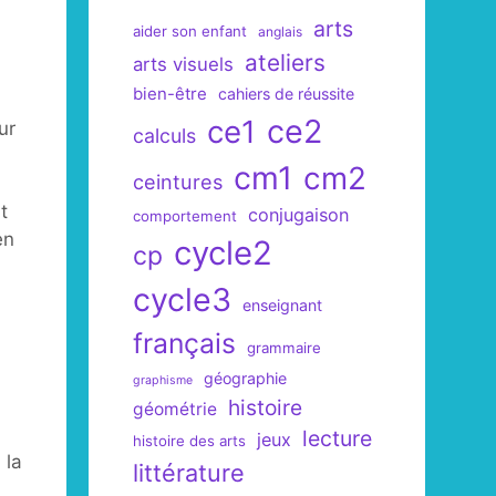
arts
aider son enfant
anglais
ateliers
arts visuels
bien-être
cahiers de réussite
ce2
ce1
ur
calculs
cm1
cm2
ceintures
t
conjugaison
comportement
en
cycle2
cp
cycle3
enseignant
français
grammaire
géographie
graphisme
histoire
géométrie
lecture
jeux
histoire des arts
 la
littérature