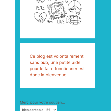
Ce blog est volontairement
sans pub, une petite aide
pour le faire fonctionner est
donc la bienvenue.
Merci pour votre soutien...