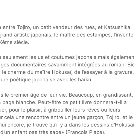
entre Tojiro, un petit vendeur des rues, et Katsushika
 grand artiste japonais, le maître des estampes, l’invente
Xème siècle.
on seulement les us et coutumes japonais mais égalemen
ages documentaires savamment intégrées au roman. Bi
le charme du maître Hokusaï, de l’essayer à la gravure,
iture poétique japonaise avec les haïku.
s le premier âge de leur vie. Beaucoup, en grandissant,
a page blanche. Peut-être ce petit livre donnera-t-il à
, pour le plaisir, à gribouiller leurs rêves ou leurs
 cela une rencontre entre un jeune garçon, Tojiro, et le
hui encore, je trouve qu’il y a dans les dessins d’Hokusai
ire d’un enfant pas très sage» (François Place).