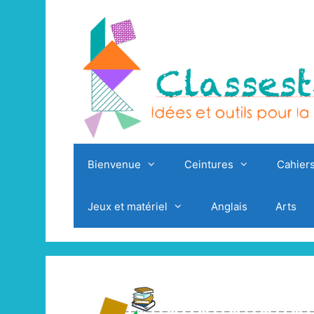
Aller
au
contenu
Bienvenue
Ceintures
Cahiers
Jeux et matériel
Anglais
Arts