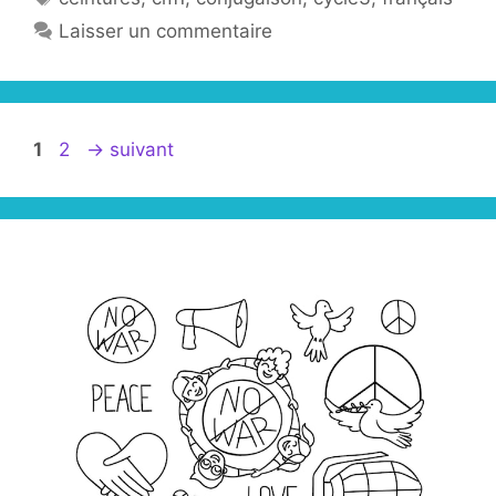
Laisser un commentaire
Page
Page
1
2
→
suivant