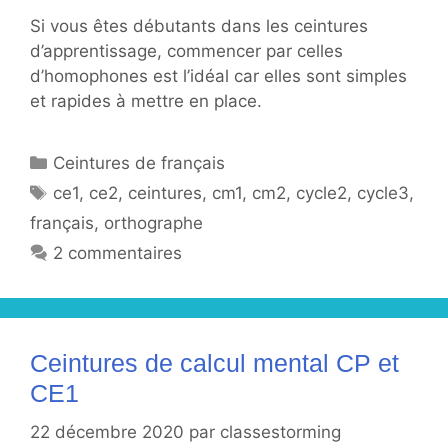
Si vous êtes débutants dans les ceintures
d’apprentissage, commencer par celles
d’homophones est l’idéal car elles sont simples
et rapides à mettre en place.
Catégories
Ceintures de français
Étiquettes
ce1
,
ce2
,
ceintures
,
cm1
,
cm2
,
cycle2
,
cycle3
,
français
,
orthographe
2 commentaires
Ceintures de calcul mental CP et
CE1
22 décembre 2020
par
classestorming