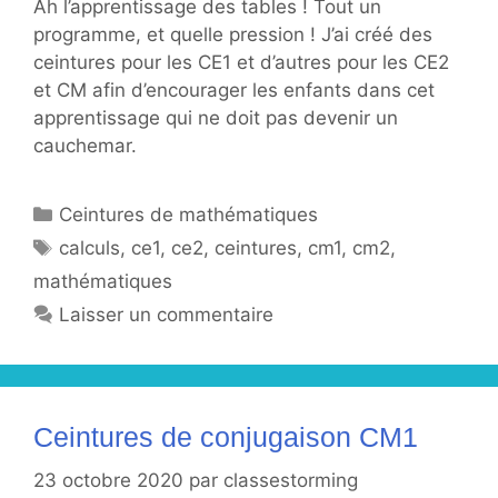
Ah l’apprentissage des tables ! Tout un
programme, et quelle pression ! J’ai créé des
ceintures pour les CE1 et d’autres pour les CE2
et CM afin d’encourager les enfants dans cet
apprentissage qui ne doit pas devenir un
cauchemar.
Catégories
Ceintures de mathématiques
Étiquettes
calculs
,
ce1
,
ce2
,
ceintures
,
cm1
,
cm2
,
mathématiques
Laisser un commentaire
Ceintures de conjugaison CM1
23 octobre 2020
par
classestorming