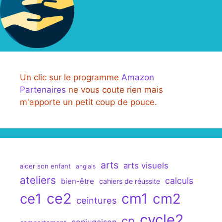
Un clic sur le programme
Amazon
Partenaires
ne vous coute rien mais
m'apporte un petit coup de pouce.
arts
arts visuels
aider son enfant
anglais
ateliers
calculs
bien-être
cahiers de réussite
ce2
cm1
ce1
cm2
ceintures
cycle2
cp
conjugaison