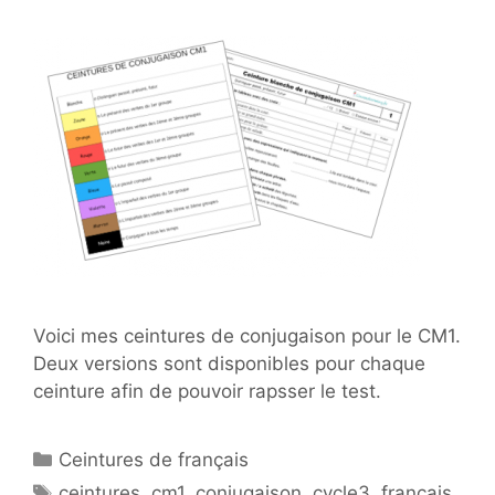
Voici mes ceintures de conjugaison pour le CM1.
Deux versions sont disponibles pour chaque
ceinture afin de pouvoir rapsser le test.
Catégories
Ceintures de français
Étiquettes
ceintures
,
cm1
,
conjugaison
,
cycle3
,
français