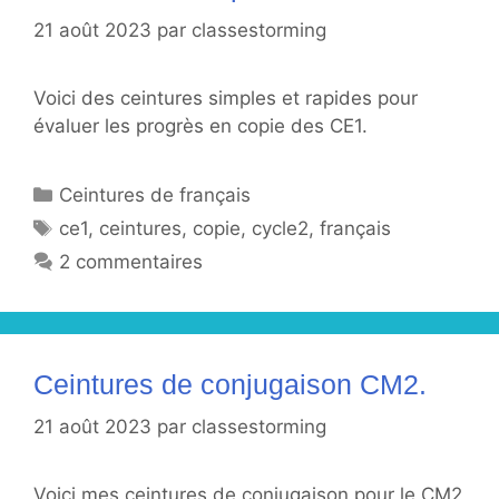
21 août 2023
par
classestorming
Voici des ceintures simples et rapides pour
évaluer les progrès en copie des CE1.
Catégories
Ceintures de français
Étiquettes
ce1
,
ceintures
,
copie
,
cycle2
,
français
2 commentaires
Ceintures de conjugaison CM2.
21 août 2023
par
classestorming
Voici mes ceintures de conjugaison pour le CM2