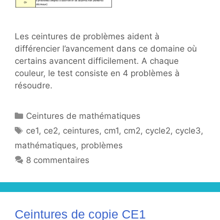
Les ceintures de problèmes aident à
différencier l’avancement dans ce domaine où
certains avancent difficilement. A chaque
couleur, le test consiste en 4 problèmes à
résoudre.
Catégories
Ceintures de mathématiques
Étiquettes
ce1
,
ce2
,
ceintures
,
cm1
,
cm2
,
cycle2
,
cycle3
,
mathématiques
,
problèmes
8 commentaires
Ceintures de copie CE1