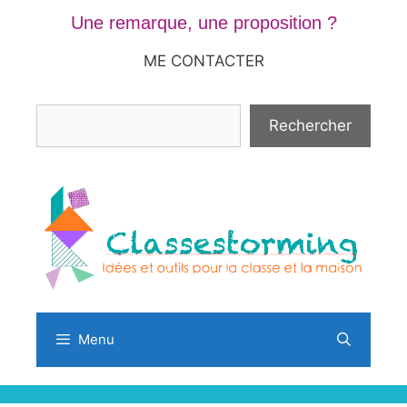
Aller
Une remarque, une proposition ?
au
contenu
ME CONTACTER
Rechercher
Rechercher
Menu