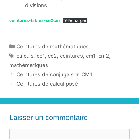
divisions.
ceintures-tables-ce2cm
Télécharger
Catégories
Ceintures de mathématiques
Étiquettes
calculs
,
ce1
,
ce2
,
ceintures
,
cm1
,
cm2
,
mathématiques
Ceintures de conjugaison CM1
Ceintures de calcul posé
Laisser un commentaire
Commentaire